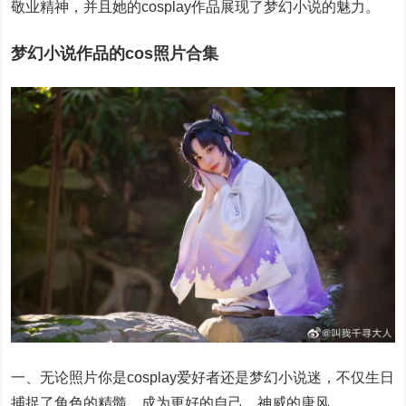
敬业精神，并且她的cosplay作品展现了梦幻小说的魅力。
梦幻小说作品的cos照片合集
一、无论照片你是cosplay爱好者还是梦幻小说迷，不仅生日
捕捉了角色的精髓。成为更好的自己，神威的唐风。