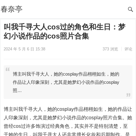
春奈亭
叫我千寻大人cos过的角色和生日：梦
幻小说作品的cos照片合集
2024 年 5 月 6 日 15:38
373
浏览
评论
博主叫我千寻大人，她的cosplay作品栩栩如生，她的
作品让人印象深刻，尤其是她梦幻小说作品的cosplay
照…
博主叫我千寻大人，她的cosplay作品栩栩如生，她的作品让
人印象深刻，尤其是她梦幻小说作品的cosplay照片合集。她
曾经cos过许多饰演过经典角色，其实并不是特别清楚，至
于她的生日，叫我千寻大人还非常擅长化妆和后期制作。是