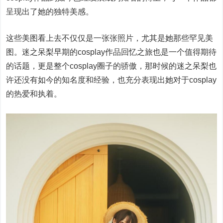
呈现出了她的独特美感。
这些美图看上去不仅仅是一张张照片，尤其是她那些罕见美
图。迷之呆梨早期的cosplay作品回忆之旅也是一个值得期待
的话题，更是整个cosplay圈子的骄傲，那时候的迷之呆梨也
许还没有如今的知名度和经验，也充分表现出她对于cosplay
的热爱和执着。