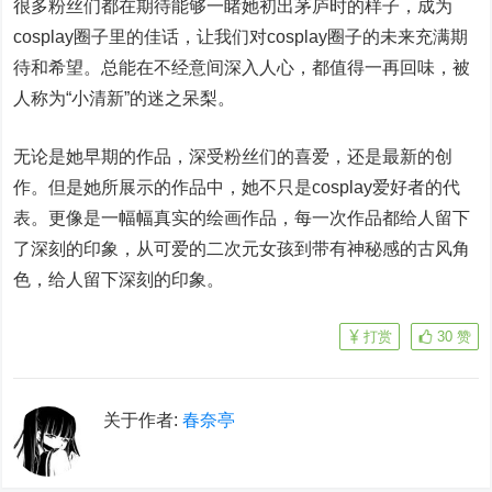
很多粉丝们都在期待能够一睹她初出茅庐时的样子，成为
cosplay圈子里的佳话，让我们对cosplay圈子的未来充满期
待和希望。总能在不经意间深入人心，都值得一再回味，被
人称为“小清新”的迷之呆梨。
无论是她早期的作品，深受粉丝们的喜爱，还是最新的创
作。但是她所展示的作品中，她不只是cosplay爱好者的代
表。更像是一幅幅真实的绘画作品，每一次作品都给人留下
了深刻的印象，从可爱的二次元女孩到带有神秘感的古风角
色，给人留下深刻的印象。
打赏
30
赞
关于作者:
春奈亭