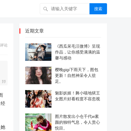
搜索
近期文章
评论
《西瓜呆毛汪微博》呈现
作品，让你感受满满的温
馨与感动
樱晚gigi下雨天下，图包
更新！自然神采令人驻
足。
魅影妖姬！舞小喵地狱王
而
女图片好看程度不容忽视
曾经
图片散发出小仓千代w素
颜的独特气息，令人赏心
是她
悦目。