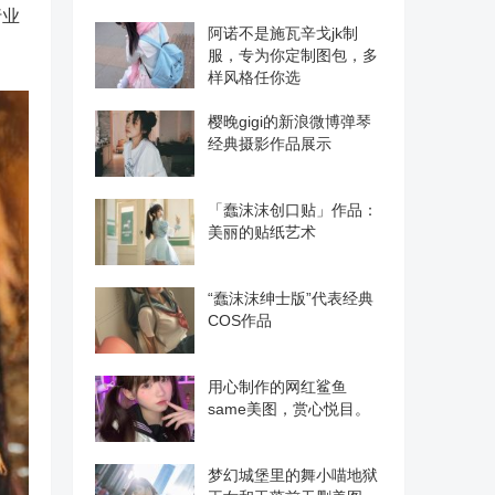
行业
阿诺不是施瓦辛戈jk制
服，专为你定制图包，多
样风格任你选
樱晚gigi的新浪微博弹琴
经典摄影作品展示
「蠢沫沫创口贴」作品：
美丽的贴纸艺术
“蠢沫沫绅士版”代表经典
COS作品
用心制作的网红鲨鱼
same美图，赏心悦目。
梦幻城堡里的舞小喵地狱