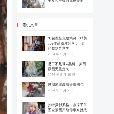
王女和玉藻前无删美图
随机文章
阿包也是兔娘精灵：精美
cos作品图片分享，一起
穿越到异世界
2024 年 5 月 3 日
是三不是世w黑料，美图
原图无删定制
2024 年 5 月 19 日
过期米线高清摄影图包
2024 年 5 月 9 日
独特摄影风格，凉凉子亿
图全景图库给你带来挑战