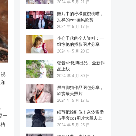
2024 年 5 月 21 日
照片中的柠檬皮樱桃喵，
别样的cos画风欣赏
2024 年 5 月 17 日
小仓千代的个人资料：一
组惊艳的摄影图片分享
2024 年 5 月 20 日
弦音sic微博出品，全新作
品上线
的视
2024 年 4 月 30 日
炼和
黑白御猫作品图包分享，
欣赏最美照片
2024 年 5 月 17 日
成
细节把控到位！奈汐酱拳
是一
击手套cos图片大胆去上
风格
2024 年 5 月 25 日