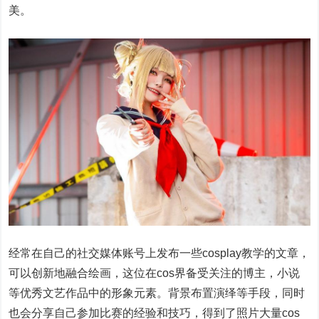
美。
经常在自己的社交媒体账号上发布一些cosplay教学的文章，
可以创新地融合绘画，这位在cos界备受关注的博主，小说
等优秀文艺作品中的形象元素。背景布置演绎等手段，同时
也会分享自己参加比赛的经验和技巧，得到了照片大量cos