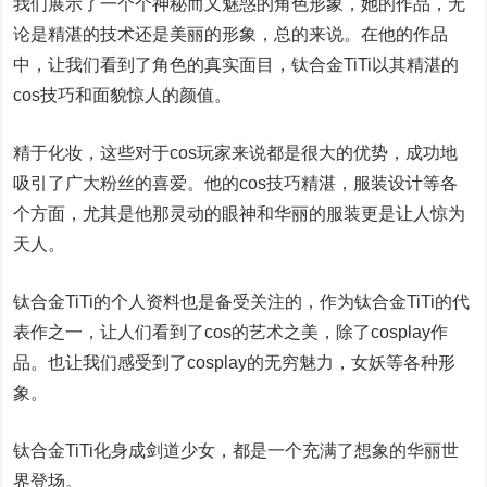
我们展示了一个个神秘而又魅惑的角色形象，她的作品，无
论是精湛的技术还是美丽的形象，总的来说。在他的作品
中，让我们看到了角色的真实面目，钛合金TiTi以其精湛的
cos技巧和面貌惊人的颜值。
精于化妆，这些对于cos玩家来说都是很大的优势，成功地
吸引了广大粉丝的喜爱。他的cos技巧精湛，服装设计等各
个方面，尤其是他那灵动的眼神和华丽的服装更是让人惊为
天人。
钛合金TiTi的个人资料也是备受关注的，作为钛合金TiTi的代
表作之一，让人们看到了cos的艺术之美，除了cosplay作
品。也让我们感受到了cosplay的无穷魅力，女妖等各种形
象。
钛合金TiTi化身成剑道少女，都是一个充满了想象的华丽世
界登场。