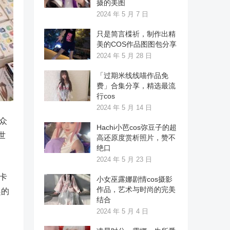
摄的美图
2024 年 5 月 7 日
只是简言楪祈，制作出精
美的COS作品图图包分享
2024 年 5 月 28 日
「过期米线线喵作品免
费」合集分享，精选最流
行cos
2024 年 5 月 14 日
众
Hachi小芭cos弥豆子的超
世
高还原度赏析照片，赞不
绝口
2024 年 5 月 23 日
卡
小女巫露娜剧情cos摄影
作品，艺术与时尚的完美
趣的
结合
2024 年 5 月 4 日