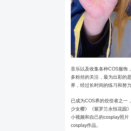
音乐以及收集各种COS服饰
多粉丝的关注，最为出彩的是
界，经过长时间的练习和努
已成为COS界的佼佼者之一
少女樱》《紫罗兰永恒花园
小视频和自己的cosplay
cosplay作品。