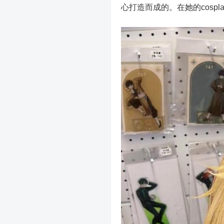
心打造而成的。在她的cosp