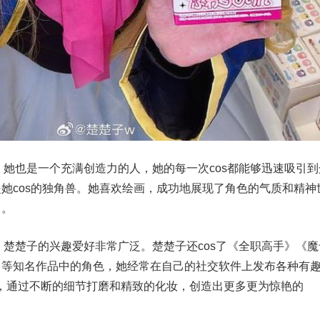
，她也是一个充满创造力的人，她的每一次cos都能够迅速吸引到
她cos的独角兽。她喜欢绘画，成功地展现了角色的气质和精神
力。
，楚楚子的兴趣爱好非常广泛。楚楚子还cos了《全职高手》《魔
》等知名作品中的角色，她经常在自己的社交软件上发布各种有
照片，通过不断的细节打磨和精致的化妆，创造出更多更为惊艳的