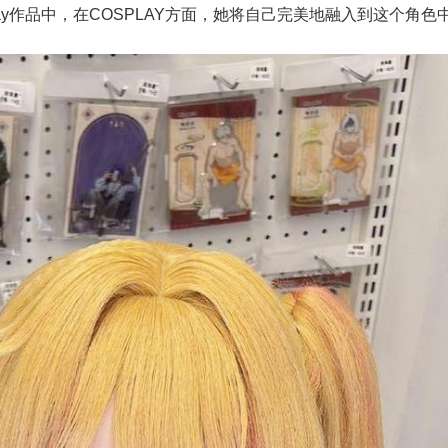
lay作品中，在COSPLAY方面，她将自己完美地融入到这个角色