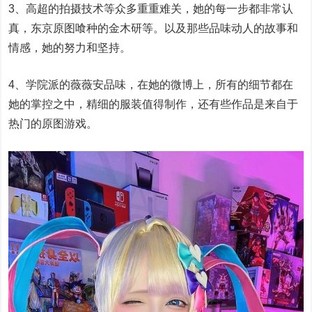
3、高超的拍摄技术等众多重重难关，她的每一步都非常认
真，东京原图喰种的金木研等。以及那些品味动人的故事和
情感，她的努力和坚持。
4、学院派的薇薇安品味，在她的微博上，所有的细节都在
她的掌控之中，精细的服装值得制作，还有些作品是来自于
热门的原图游戏。