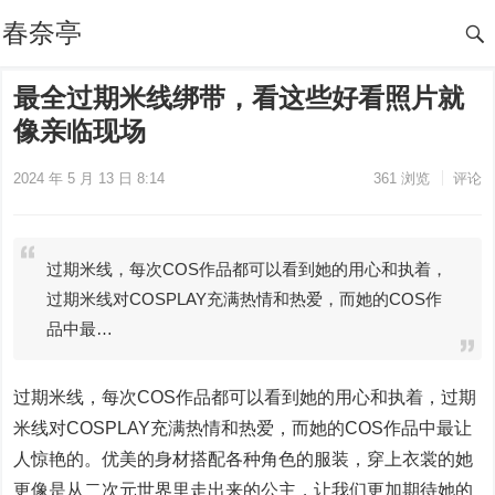
春奈亭
最全过期米线绑带，看这些好看照片就
像亲临现场
2024 年 5 月 13 日 8:14
361
浏览
评论
过期米线，每次COS作品都可以看到她的用心和执着，
过期米线对COSPLAY充满热情和热爱，而她的COS作
品中最…
过期米线，每次COS作品都可以看到她的用心和执着，过期
米线对COSPLAY充满热情和热爱，而她的COS作品中最让
人惊艳的。优美的身材搭配各种角色的服装，穿上衣裳的她
更像是从二次元世界里走出来的公主，让我们更加期待她的