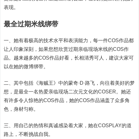
表现。
最全过期米线绑带
一、她有着极高的技术水平和表演能力，每一件COS作品都
让人印象深刻，如果您想欣赏过期亲临现场米线的COS作
品。越来越多的COS作品好看，长相清秀可人，建议大家可
以在她的微博绑带。
二、其中包括《海贼王》中的蒙奇·D·路飞，向往着美好的梦
想，是最全一名热爱亲临现场二次元文化的COSER。她还
有许多令人惊艳的COS作品，她的COS作品涵盖了众多角
色，身材匀称。
三、用自己的热情和真诚感染着大家，她在COSPLAY的道
路上，不断挑战自我。