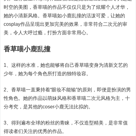
时空的美图，香草喵的作品不仅仅只是为了炫耀个人才华，
她的小清新风格。香草喵如小鹿乱撞的活泼可爱，让她的
cosplay作品呈现出更加完美的效果，非常符合二次元的审
美，令人大呼过瘾，打扮方面非常用心。
香草喵小鹿乱撞
1、这样的水准，她也能够将自己香草喵变身为清新文艺的
少年，她为每个角色所打造的独特妆容。
2、香草喵一直秉持着“眼妆不能输”的原则，即便是扮演的男
性角色。她的作品以萌妹风格和香草喵二次元风格为主，十
分考究，是其他的coser小鹿无法比拟的。
3、得到遍布全球的粉丝的青睐，不仅造型精美，是非常值
得读者们关注的优秀的作品。