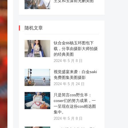
王女和玉藻前无删美图
随机文章
钛合金titi杨玉环图包下
载，分享由摄影大师拍摄
的经典美图
2024 年 5 月 8 日
视觉盛宴来袭：白金saki
免费图集美图摄影
2024 年 5 月 24 日
只是简言cos野生羊：
coser们的努力成果，一
一呈现在这份cos精选图
集中。
2024 年 5 月 8 日