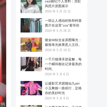
cazi姬纪个人资料：霓虹
风照片原图展示
2024 年 5 月 22 日
一组让人感动的秋和柯基
图片在这里“cos”着等你
2024 年 5 月 26 日
镀金titi钛合金原图曝光：
极致珠光效果惹人注目。
2024 年 5 月 19 日
一千只猫薄禾碧蓝貅，每
一个瞬间都在记录最美的
时间。
2024 年 5 月 6 日
让摄影艺术跟随仙九airi
小玉舞娘一路前行，定格
你的美好时光
2024 年 5 月 9 日