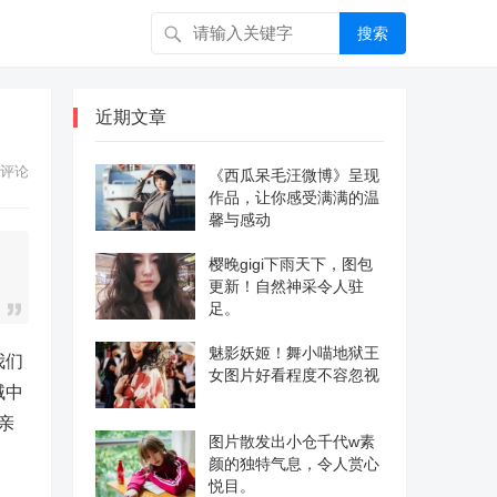
搜索
近期文章
评论
《西瓜呆毛汪微博》呈现
作品，让你感受满满的温
馨与感动
樱晚gigi下雨天下，图包
更新！自然神采令人驻
足。
魅影妖姬！舞小喵地狱王
我们
女图片好看程度不容忽视
域中
亲
图片散发出小仓千代w素
颜的独特气息，令人赏心
悦目。