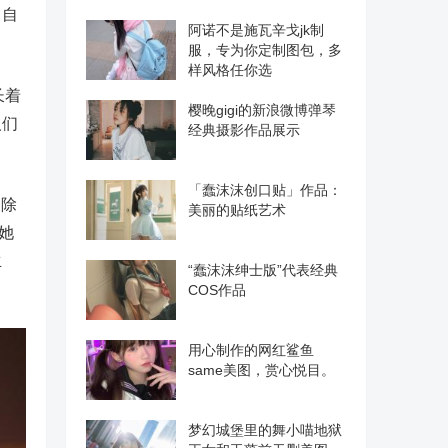
了自
阿诺不是施瓦辛戈jk制
服，专为你定制图包，多
样风格任你选
长着
樱晚gigi的新浪微博弹琴
人们
经典摄影作品展示
「蠢沫沫创口贴」作品：
，除
美丽的贴纸艺术
她
生
“蠢沫沫绅士版”代表经典
COS作品
用心制作的网红鲨鱼
same美图，赏心悦目。
梦幻城堡里的舞小喵地狱