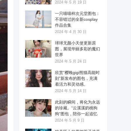
2024 年 5 月 19 日
一只喵喵梓次元堂图包：
不容错过的全新cosplay
作品合集
2024 年 4 月 30 日
球球无颜小天使更新原
图，展现华丽多彩的魔幻
世界
2024 年 5 月 24 日
欣赏“樱晚gigi熊猫高能时
刻”新发布的图包，充满
着活力和灵动感。
2024 年 5 月 14 日
此刻的瞬间，将化为永远
的珍藏。“云溪溪奶桃狗
狗”图包，陪你一起追忆
2024 年 5 月 9 日