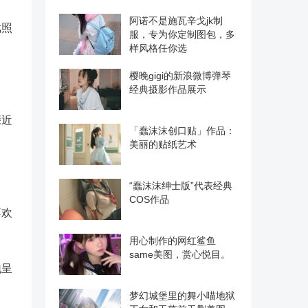
阿诺不是施瓦辛戈jk制
戏照
服，专为你定制图包，多
样风格任你选
樱晚gigi的新浪微博弹琴
经典摄影作品展示
亲近
「蠢沫沫创口贴」作品：
美丽的贴纸艺术
“蠢沫沫绅士版”代表经典
COS作品
喜欢
用心制作的网红鲨鱼
same美图，赏心悦目。
地呈
梦幻城堡里的舞小喵地狱