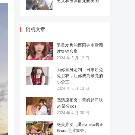
王女和玉藻前无删美图
随机文章
限量发售的西园寺南歌图
片集锦合集
2024 年 5 月 12 日
为你量身定制，日奈娇兔
兔卫衣，让你成为最亮的
小公主
2024 年 5 月 13 日
高清原图套：蕾姆起司块
wii部分cos
2024 年 4 月 30 日
绝美异次元通讯miko酱正
脸cos照片集锦。