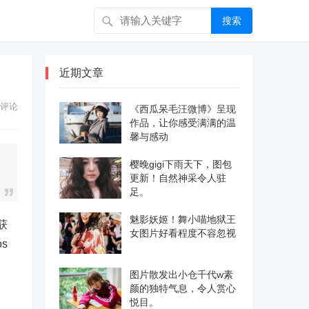
搜索
近期文章
评论
《西瓜呆毛汪微博》呈现
作品，让你感受满满的温
馨与感动
樱晚gigi下雨天下，图包
更新！自然神采令人驻
足。
魅影妖姬！舞小喵地狱王
获
女图片好看程度不容忽视
s
图片散发出小仓千代w素
颜的独特气息，令人赏心
悦目。