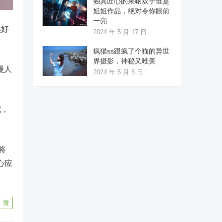
独具匠心的果哝双子谁是
姐姐作品，绝对令你眼前
一亮
然好
2024 年 5 月 17 日
疯猫ss跟疯了个猫的异世
界摄影，神秘又唯美
漫人
2024 年 5 月 5 日
配，
将
心应
1
赞