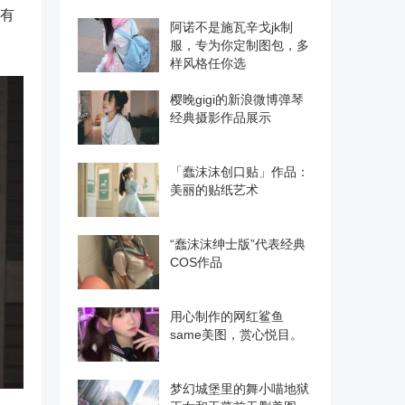
还有
阿诺不是施瓦辛戈jk制
服，专为你定制图包，多
样风格任你选
樱晚gigi的新浪微博弹琴
经典摄影作品展示
「蠢沫沫创口贴」作品：
美丽的贴纸艺术
“蠢沫沫绅士版”代表经典
COS作品
用心制作的网红鲨鱼
same美图，赏心悦目。
梦幻城堡里的舞小喵地狱