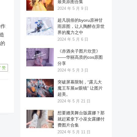
最美原图合集
2024 年 5 月 9 日
超凡脱俗的byoru原神甘
的作
雨原图，让人陶醉在异世
界的魔力之中
造
2024 年 5 月 6 日
她的
《赤酒央子图片欣赏》
——华丽高质的cos原图
分享
7
赞
2024 年 5 月 3 日
突破屏幕限制，“露儿大
魔王车展ar眼镜” 让图片
超美。
2024 年 5 月 21 日
想要媲美舞台版露娜？那
就赶紧拿下小巫女露娜付
费图片合集
2024 年 5 月 11 日