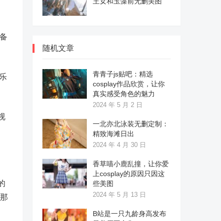
王女和玉藻前无删美图
备
随机文章
青青子js贴吧：精选
乐
cosplay作品欣赏，让你
真实感受角色的魅力
2024 年 5 月 2 日
视
一北亦北泳装无删定制：
精致海滩日出
2024 年 4 月 30 日
香草喵小鹿乱撞，让你爱
上cosplay的原因只因这
的
些美图
2024 年 5 月 13 日
，那
B站是一只九龄身高发布