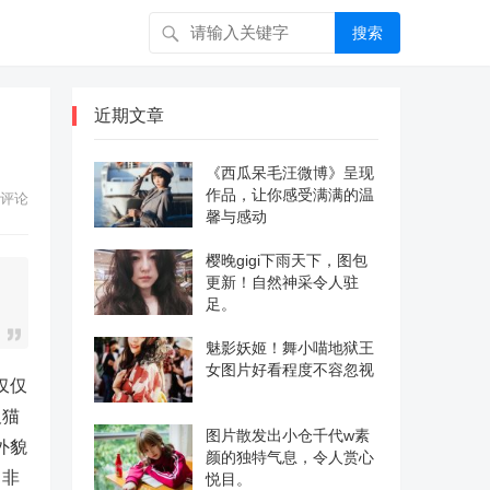
搜索
近期文章
《西瓜呆毛汪微博》呈现
作品，让你感受满满的温
评论
馨与感动
樱晚gigi下雨天下，图包
更新！自然神采令人驻
足。
魅影妖姬！舞小喵地狱王
女图片好看程度不容忽视
仅仅
及猫
图片散发出小仓千代w素
外貌
颜的独特气息，令人赏心
，非
悦目。