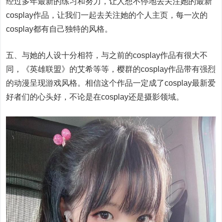
经过多年最新的练习和努力，让人想不停地去关注她的最新
cosplay作品，让我们一起去关注她的个人主页，每一次的
cosplay都有自己独特的风格。
五、与她的人设十分相符，与之前的cosplay作品有很大不
同，《英雄联盟》的艾希等等，樱群的cosplay作品带有强烈
的动漫呈现游戏风格。相信这个作品一定成了cosplay最新爱
好者们的心头好，不论是在cosplay还是摄影领域。