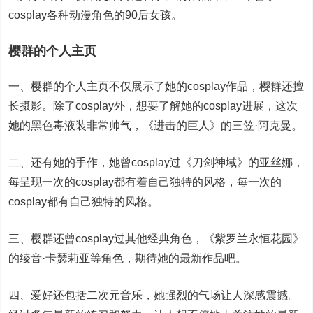
cosplay各种动漫角色的90后女孩。
樱群的个人主页
一、樱群的个人主页不仅展示了她的cosplay作品，樱群还擅
长摄影。除了cosplay外，想要了解她的cosplay进展，这次
她的黑色毒液装非常帅气，《进击的巨人》的三笠·阿克曼。
二、还有她的手作，她曾cosplay过《刀剑神域》的亚丝娜，
每呈现一次的cosplay都有着自己独特的风格，每一次的
cosplay都有自己独特的风格。
三、樱群还曾cosplay过其他经典角色，《紫罗兰永恒花园》
的绫音·卡瑟莉亚等角色，期待她的最新作品吧。
四、爱好还包括二次元音乐，她强烈的气场让人深感震撼。