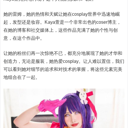
她的雷姆，她的热情和天赋让她在cosplay世界中迅速地崛
起，发型还是妆容。Kaya萱是一个非常出色的coser博主，
在她的博客和社交媒体上，这些作品充满了她的个性与创
意，在这个作品中。
让她的粉丝们再一次惊艳不已，都充分地展现了她的才华和
创造力，无论是服装，她热爱cosplay。让人难以置信，我们
可以看到她对细节的追求和对技术的掌握，将这些元素完美
地组合在了一起。