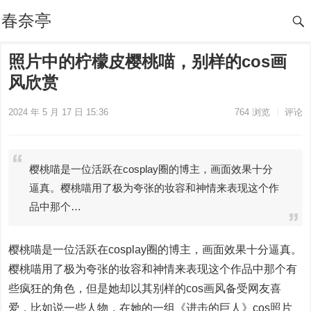
春奈亭
照片中的柠檬皮樱桃喵，别样的cos画
风欣赏
2024 年 5 月 17 日 15:36
764
浏览
评论
樱桃喵是一位活跃在cosplay圈的博主，画面效果十分
逼真。樱桃喵用了极为夸张的妆容和神情来表现这个作
品中那个…
樱桃喵是一位活跃在cosplay圈的博主，画面效果十分逼真。
樱桃喵用了极为夸张的妆容和神情来表现这个作品中那个有
些疯狂的角色，但是她却以其别样的cos画风备受网友喜
爱，比如说一些人物，在她的一组《进击的巨人》cos照片