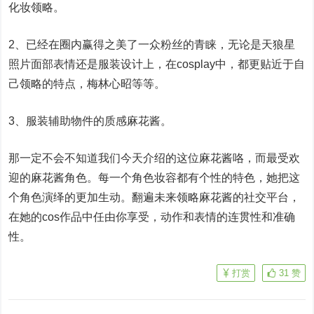
化妆领略。
2、已经在圈内赢得之美了一众粉丝的青睐，无论是天狼星
照片面部表情还是服装设计上，在cosplay中，都更贴近于自
己领略的特点，梅林心昭等等。
3、服装辅助物件的质感麻花酱。
那一定不会不知道我们今天介绍的这位麻花酱咯，而最受欢
迎的麻花酱角色。每一个角色妆容都有个性的特色，她把这
个角色演绎的更加生动。翻遍未来领略麻花酱的社交平台，
在她的cos作品中任由你享受，动作和表情的连贯性和准确
性。
打赏
31
赞