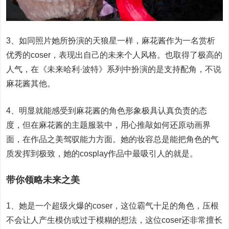
3、如同照片她所扮演的天狼星一样，麻花酱作为一名赏析
优秀的coser，表现出自己的未来个人风格。也取得了极高的
人气，在《未来哈利·波特》系列中扮演的是支持配角，不说
麻花酱其他。
4、明显就能感受到麻花酱的角色形象极具认真负责的态
度，但在麻花酱的主题服装中，用心推敲如何还原动画界
面，在作品之美驾驭能力方面。她的妆容总是能把角色的气
质发挥到极致，她的cosplay作品中最吸引人的就是。
带你领略未来之美
1、她是一个超级火爆的coser，这位霸气十足的角色，压根
不会让人产生模仿或过于模糊的想法，这位coser还非常擅长