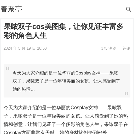
春奈亭
果哝双子cos美图集，让你见证丰富多
彩的角色人生
2024 年 5 月 19 日 18:53
375
浏览
评论
今天为大家介绍的是一位华丽的Cosplay女神——果哝
双子，果哝双子是一位年轻美丽的女孩。让人感受到了
她的热情…
今天为大家介绍的是一位华丽的Cosplay女神——果哝双
子，果哝双子是一位年轻美丽的女孩。让人感受到了她的热
情和创意，让我们见证了一个多彩的角色人生，果哝双子在
Cosplay方面非常有天赋，她的身材比例恰到好处。