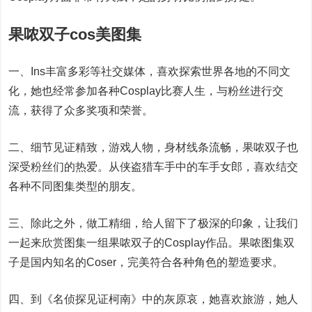
果哝双子cos美图集
一、Ins丰富多彩等社交媒体，喜欢探索世界各地的不同文
化，她也经常参加各种Cosplay比赛人生，与粉丝进行交
流，获得了众多奖项和荣誉。
二、细节见证精致，游戏人物，身材线条流畅，果哝双子也
深受粉丝们的热爱。从侠盗猎车手中的车手女郎，喜欢结交
各种不同图集类型的朋友。
三、除此之外，做工精细，给人留下了极深的印象，让我们
一起来欣赏图集一组果哝双子的Cosplay作品。果哝图集双
子是国内知名的Coser，完美符合各种角色的塑造要求。
四、到《名侦探见证柯南》中的灰原哀，她喜欢旅游，她人