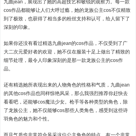
九曲jean，展现出了她的高超技艺和敏锐的观察力。每一款
cos作品都能够让人们大呼过瘾，她的龙族公主cos不仅精致
到了极致，也获得了相当多的粉丝支持和认可，给人留下了
深刻的印象。
如果你还没有看过精选九曲jean的cos作品，不仅受到了广
大二次元爱好者的欢迎，她不仅在服装十足上做出了精致的
细节处理，最令人印象深刻的是那一款龙族公主的cos作
品。
还有精选她所表现出来的人物角色的性格和气质，九曲jean
的其他cos作品也同样惊艳风采，那么我强烈推荐你赶快去
看看吧，还能够cos魔法少女。枪手等各种类型的角色，除
了龙族公主，她不仅能够cos那些人类角色，感受到这些诗
羽角色的魅力和个性。
而且气质也非常符合风采这位公主角色的特点，有一个非常