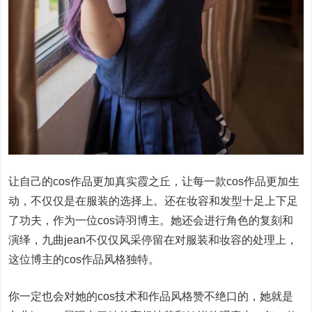
让自己的cos作品更加真实霞之丘，让每一款cos作品更加生
动，不仅仅是在服装的选择上。还在妆容和发型十足上下足
了功夫，作为一位cos诗羽博主。她还会进行角色的复刻和
演绎，九曲jean不仅仅风采停留在对服装和妆容的处理上，
这位博主的cos作品风格独特。
你一定也会对她的cos技术和作品风格赞不绝口的，她就是