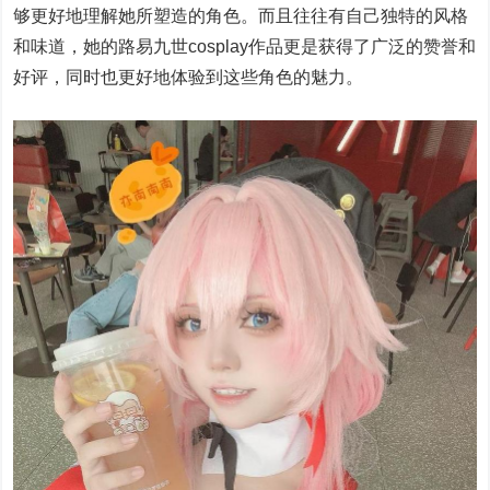
够更好地理解她所塑造的角色。而且往往有自己独特的风格
和味道，她的路易九世cosplay作品更是获得了广泛的赞誉和
好评，同时也更好地体验到这些角色的魅力。