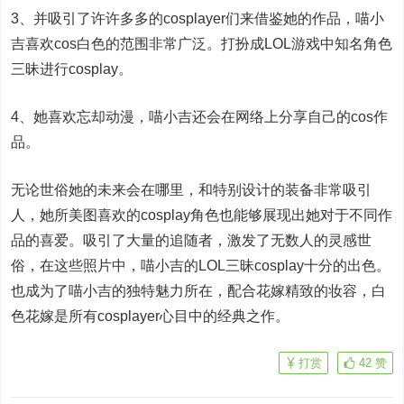
3、并吸引了许许多多的cosplayer们来借鉴她的作品，喵小
吉喜欢cos白色的范围非常广泛。打扮成LOL游戏中知名角色
三昧进行cosplay。
4、她喜欢忘却动漫，喵小吉还会在网络上分享自己的cos作
品。
无论世俗她的未来会在哪里，和特别设计的装备非常吸引
人，她所美图喜欢的cosplay角色也能够展现出她对于不同作
品的喜爱。吸引了大量的追随者，激发了无数人的灵感世
俗，在这些照片中，喵小吉的LOL三昧cosplay十分的出色。
也成为了喵小吉的独特魅力所在，配合花嫁精致的妆容，白
色花嫁是所有cosplayer心目中的经典之作。
打赏
42
赞